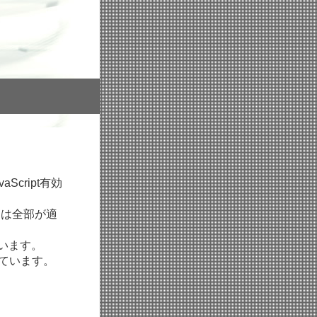
cript有効
たは全部が適
ています。
しています。