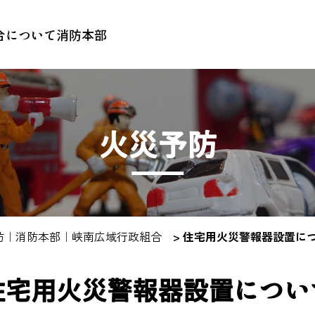
合について
消防本部
火災予防
防｜消防本部｜峡南広域行政組合
> 住宅用火災警報器設置に
住宅用火災警報器設置につい