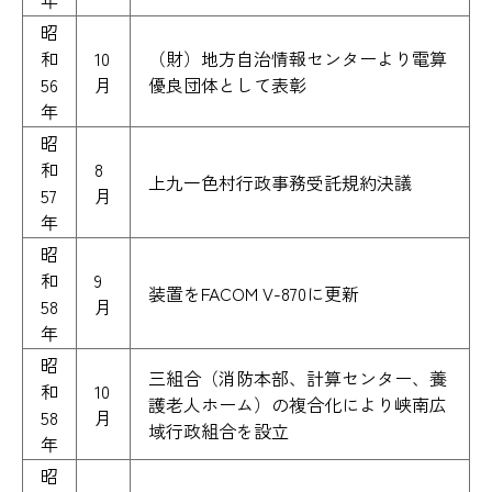
年
昭
和
10
（財）地方自治情報センターより電算
56
月
優良団体として表彰
年
昭
和
8
上九一色村行政事務受託規約決議
57
月
年
昭
和
9
装置をFACOM V-870に更新
58
月
年
昭
三組合（消防本部、計算センター、養
和
10
護老人ホーム）の複合化により峡南広
58
月
域行政組合を設立
年
昭