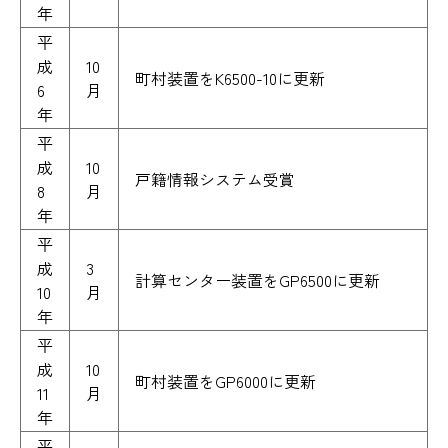
年
平
成
10
町村装置をK6500-10に更新
6
月
年
平
成
10
戸籍情報システム受賞
8
月
年
平
成
3
計算センター装置をGP6500に更新
10
月
年
平
成
10
町村装置をGP6000に更新
11
月
年
平