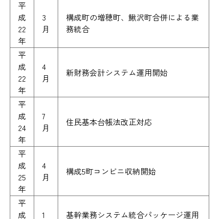
平
成
3
構成町の増穂町、鰍沢町合併による業
22
月
務統合
年
平
成
4
新財務会計システム運用開始
22
月
年
平
成
7
住民基本台帳法改正対応
24
月
年
平
成
4
構成5町コンビニ収納開始
25
月
年
平
成
1
基幹業務システム統合パッケージ運用