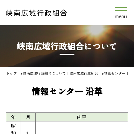
menu
峡南広域行政組合について
トップ
>
峡南広域行政組合について｜峡南広域行政組合
>
情報センター｜峡
情報センター 沿革
年
月
内容
昭
和
4