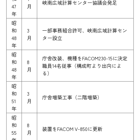
峡南広域計算センター協議会発足
47
月
年
昭
和
3
一部事務組合許可、峡南広域計算セン
48
月
ター設立
年
昭
庁舎改装、機種をFACOM230-15に決定
和
8
職員14名従事（構成町より出向によ
48
月
る）
年
昭
和
3
庁舎増築工事（二階増築）
51
月
年
昭
和
8
装置をFACOM V-850に更新
55
月