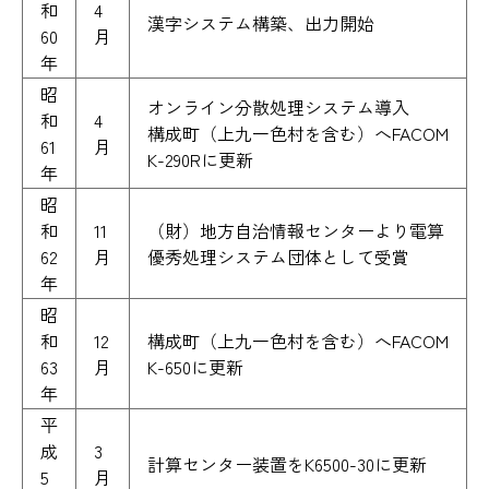
和
4
漢字システム構築、出力開始
60
月
年
昭
オンライン分散処理システム導入
和
4
構成町（上九一色村を含む）へFACOM
61
月
K-290Rに更新
年
昭
和
11
（財）地方自治情報センターより電算
62
月
優秀処理システム団体として受賞
年
昭
和
12
構成町（上九一色村を含む）へFACOM
63
月
K-650に更新
年
平
成
3
計算センター装置をK6500-30に更新
5
月