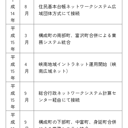
成
8
住民基本台帳ネットワークシステム広
14
月
域団体方式にて接続
年
平
成
3
構成町の南部町、富沢町合併による業
15
月
務システム統合
年
平
成
4
峡南地域イントラネット運用開始（峡
15
月
南広域ネット）
年
平
成
9
総合行政ネットワークシステム計算セ
15
月
ンター経由にて接続
年
平
成
9
構成町の下部町、中富町、身延町合併