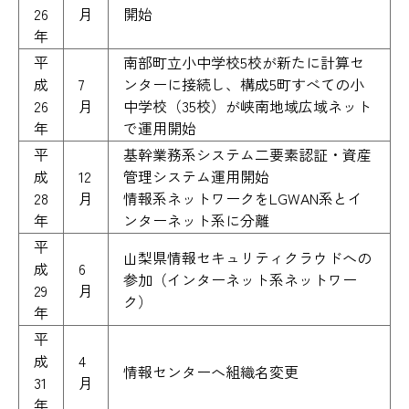
26
月
開始
年
平
南部町立小中学校5校が新たに計算セ
成
7
ンターに接続し、構成5町すべての小
26
月
中学校（35校）が峡南地域広域ネット
年
で運用開始
平
基幹業務系システム二要素認証・資産
成
12
管理システム運用開始
28
月
情報系ネットワークをLGWAN系とイ
年
ンターネット系に分離
平
山梨県情報セキュリティクラウドへの
成
6
参加（インターネット系ネットワー
29
月
ク）
年
平
成
4
情報センターへ組織名変更
31
月
年