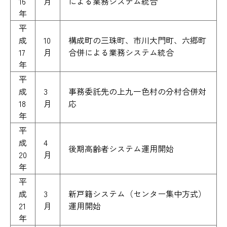
16
月
による業務システム統合
年
平
成
10
構成町の三珠町、市川大門町、六郷町
17
月
合併による業務システム統合
年
平
成
3
事務委託先の上九一色村の分村合併対
18
月
応
年
平
成
4
後期高齢者システム運用開始
20
月
年
平
成
3
新戸籍システム（センター集中方式）
21
月
運用開始
年